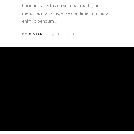
tincidunt, a lectus eu volutpat mattis, ante
metus lacinia tellus, vitae condimentum nulla
enim. bibendum...
BY
VIVIAN
0
0